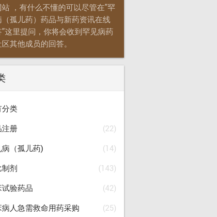
网站 ，有什么不懂的可以尽管在”罕
病（孤儿药）药品与新药资讯在线
答”这里提问，你将会收到罕见病药
社区其他成员的回答。
类
有分类
品注册
(22)
见病（孤儿药)
(14)
比制剂
(143)
床试验药品
(42)
床病人急需救命用药采购
(25)