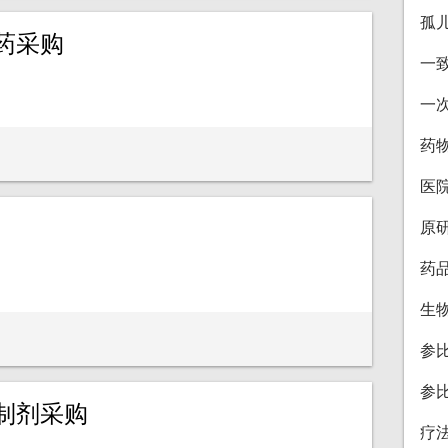
孤
药采购
一
一
药
医
原
药
生
参
参
制剂采购
疗