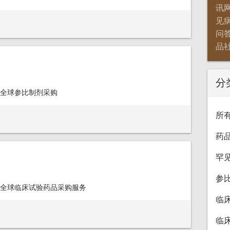
讯
见
问
品
分
全球参比制剂采购
所
药
罕
参
全球临床试验药品采购服务
临
临