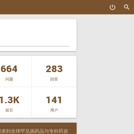
power_settings_new
search
664
283
问题
回答
1.3K
141
留言
用户
迎来到全球罕见病药品与专科药咨