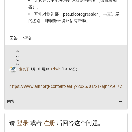
尤其适合不能使用钆造影剂的患者（如肾衰竭
者）。
可能对伪进展（pseudoprogression）与真进展
的鉴别、肿瘤微环境评估有帮助。
0
发表于
1月 31
用户:
admin
(
18.3k
分)
https://www.ajnr.org/content/early/2026/01/21/ajnr.A9172
more_horiz
请
登录
或者
注册
后回答这个问题。