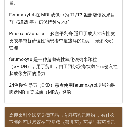
量。
Ferumoxytol 在 MRI 成像中的 T1/T2 弛豫增强效果目
前（2025 年）仍保持领先地位
Prudoxin/Zonalon，多塞平乳膏 适用于成人特应性皮
炎或单纯苔藓慢性病患者中度瘙痒的短期（最多8天）
管理
ferumoxytol是一种超顺磁性氧化铁纳米颗粒
（SPION），用于贫血，由于阿尔茨海默病在非侵入性
脑成像方面的潜力
24例慢性肾病（CKD）患者使用ferumoxytol增强的胸
腹盆MR血管成像（MRA）经验
欢迎来到全球罕见病药品与专科药咨讯网站 ，有什么
不懂的可以尽管在”罕见病（孤儿药）药品与新药资讯