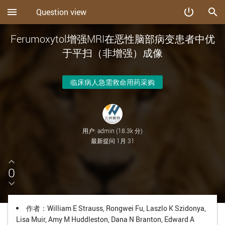
menu
power_settings_new
search
Question view
Ferumoxytol增强MRI在恶性脑部病变患者中优
于平扫（非增强）成像
临床病人急需救命用药采购
用户:
admin
(
18.3k
分)
最新提问
1月 31
0
作者
：William E Strauss, Rongwei Fu, Laszlo K Szidonya,
Lisa Muir, Amy M Huddleston, Dana N Branton, Edward A