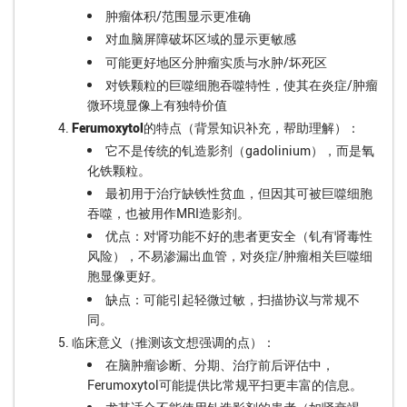
肿瘤体积/范围显示更准确
对血脑屏障破坏区域的显示更敏感
可能更好地区分肿瘤实质与水肿/坏死区
对铁颗粒的巨噬细胞吞噬特性，使其在炎症/肿瘤
微环境显像上有独特价值
Ferumoxytol的特点
（背景知识补充，帮助理解）：
它不是传统的钆造影剂（gadolinium），而是氧
化铁颗粒。
最初用于治疗缺铁性贫血，但因其可被巨噬细胞
吞噬，也被用作MRI造影剂。
优点：对肾功能不好的患者更安全（钆有肾毒性
风险），不易渗漏出血管，对炎症/肿瘤相关巨噬细
胞显像更好。
缺点：可能引起轻微过敏，扫描协议与常规不
同。
临床意义
（推测该文想强调的点）：
在脑肿瘤诊断、分期、治疗前后评估中，
Ferumoxytol可能提供比常规平扫更丰富的信息。