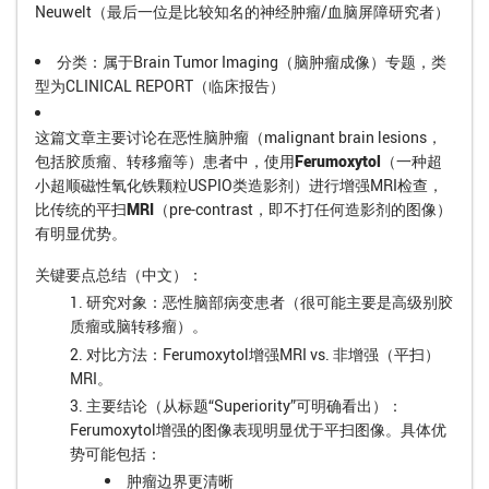
Neuwelt（最后一位是比较知名的神经肿瘤/血脑屏障研究者）
分类
：属于Brain Tumor Imaging（脑肿瘤成像）专题，类
型为CLINICAL REPORT（临床报告）
这篇文章主要讨论在
恶性脑肿瘤
（malignant brain lesions，
包括胶质瘤、转移瘤等）患者中，使用
Ferumoxytol
（一种超
小超顺磁性氧化铁颗粒USPIO类造影剂）进行增强MRI检查，
比传统的
平扫MRI
（pre-contrast，即不打任何造影剂的图像）
有明显优势。
关键要点总结（中文）：
研究对象
：恶性脑部病变患者（很可能主要是高级别胶
质瘤或脑转移瘤）。
对比方法
：Ferumoxytol增强MRI vs. 非增强（平扫）
MRI。
主要结论
（从标题“Superiority”可明确看出）：
Ferumoxytol增强的图像表现明显优于平扫图像。具体优
势可能包括：
肿瘤边界更清晰