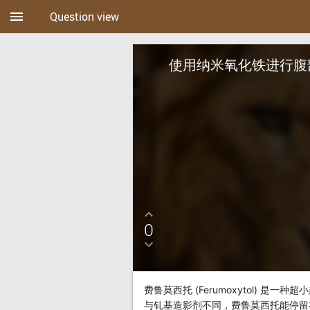
menu
Question view
使用纳米氧化铁进行腹
0
费鲁莫西托 (Ferumoxytol) 是
与钆基造影剂不同，费鲁莫西托能停留在