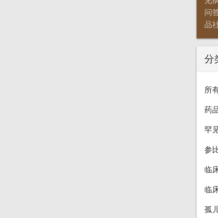
见
问
品
分
所
药
罕
参
临
临
孤