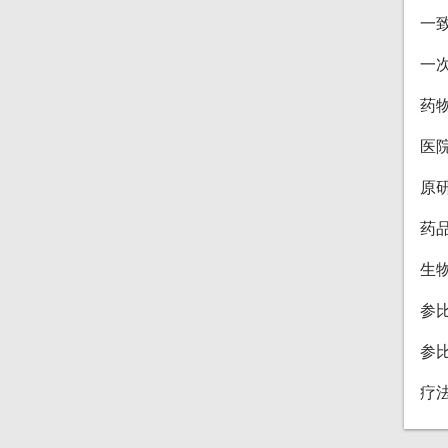
一
一
药
医
原
药
生
参
参
疗