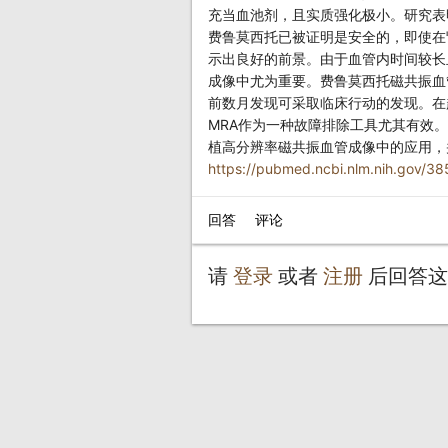
充当血池剂，且实质强化极小。研究表明
费鲁莫西托已被证明是安全的，即使在
示出良好的前景。由于血管内时间较长
成像中尤为重要。费鲁莫西托磁共振血管造影
前数月发现可采取临床行动的发现。在超声
MRA作为一种故障排除工具尤其有效。在
植高分辨率磁共振血管成像中的应用，
https://pubmed.ncbi.nlm.nih.gov/3
请
登录
或者
注册
后回答这