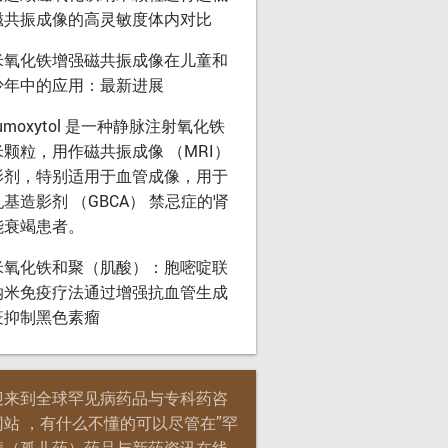
磁共振成像的高灵敏度体内对比
米氧化铁增强磁共振成像在儿童和
少年中的应用：最新进展
rumoxytol 是一种静脉注射氧化铁
米颗粒，用作磁共振成像 （MRI）
影剂，特别适用于血管成像，用于
基造影剂 （GBCA） 禁忌症的肾
能衰竭患者。
米氧化铁和聚（肌酸）：胞嘧啶联
纳米免疫疗法通过增强抗血管生成
疫抑制黑色素瘤
迎来到全球罕见病药品与专科药咨
网站 ，有什么不懂的可以尽管在”罕