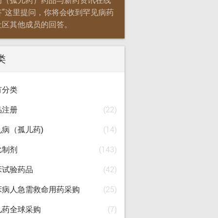
病（孤儿药）药品与新药资讯在线
答”这里提问，你将会收到罕见病药
社区其他成员的回答。
类
有分类
品注册
(22)
见病（孤儿药)
(14)
比制剂
(143)
床试验药品
(42)
床病人急需救命用药采购
(25)
儿药全球采购
(7)