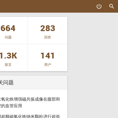
power_settings_new
search
664
283
问题
回答
1.3K
141
留言
用户
关问题
米氧化铁增强磁共振成像在腹部和
腔的血管应用
用超顺磁氧化铁纳米颗粒进行超低