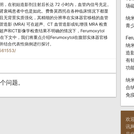
，在初始造影剂注射后长达 72 小时内，血管内信号充足。
场
肾衰竭患者中也是如此。费鲁莫西托在各种临床情况下都显
纳
且无背景实质强化，其精细的分辨率在实体器官移植的血管
 (MRA) 可在超声、CT 血管造影或钆增强 MRA 检查
青
和CT影像学检查结果不明确的情况下，Ferumoxytol
Fe
下文中，我们将重点介绍Ferumoxytol在腹部实体器官移
并结合代表性病例进行探讨。
纳
8561553/
造
有钆
功
纳
个问题。
合
免
欢
讯