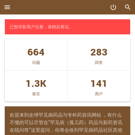
menu
power_settings_new
search
已暂停新用户注册，请稍后再试。
664
283
问题
回答
1.3K
141
留言
用户
欢迎来到全球罕见病药品与专科药咨讯网站 ，有什么
不懂的可以尽管在”罕见病（孤儿药）药品与新药资讯
在线问答”这里提问，你将会收到罕见病药品社区其他